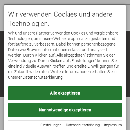
Wir verwenden Cookies und andere
Technologien.
Wir und unsere Partner verwenden Cookies und vergleichbare
Technologien, um unsere Webseite optimal zu gestalten und
Stadt Iphofen
fortlaufend zu verbessern. Dabei können personenbezogene
+49 9323 87150
|
info@vgem.iphofen.de
Daten wie Browserinformationen erfasst und analysiert
werden. Durch Klicken auf „Alle akzeptieren“ stimmen Sie der
Verwendung zu. Durch Klicken auf „Einstellungen“ können Sie
eine individuelle Auswahl treffen und erteilte Einwilligungen für
die Zukunft widerrufen. Weitere Informationen erhalten Sie in
Termine &
unserer Datenschutzerklärung.
Veranstaltungen
Bürgerserviceportal
Alle akzeptieren
Nur notwendige akzeptieren
IPHOFEN
TOURISMUS
Einstellungen
·
Datenschutzerklärung
·
Impressum
IMPRESSUM
DATENSCHUTZ
EINSTELLUNG
BARRIEREFREIHEIT