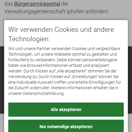
das
Bürgerserviceportal
der
Verwaltungsgemeinschaft Iphofen anfordern.
Wir verwenden Cookies und andere
Technologien.
Wir und unsere Partner verwenden Cookies und vergleichbare
Technologien, um unsere Webseite optimal zu gestalten und
Stadt Iphofen
fortlaufend zu verbessern. Dabei können personenbezogene
+49 9323 87150
|
info@vgem.iphofen.de
Daten wie Browserinformationen erfasst und analysiert
werden. Durch Klicken auf „Alle akzeptieren“ stimmen Sie der
Verwendung zu. Durch Klicken auf „Einstellungen“ können Sie
eine individuelle Auswahl treffen und erteilte Einwilligungen für
die Zukunft widerrufen. Weitere Informationen erhalten Sie in
Termine &
unserer Datenschutzerklärung.
Veranstaltungen
Bürgerserviceportal
Alle akzeptieren
Nur notwendige akzeptieren
IPHOFEN
TOURISMUS