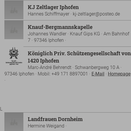
KJ Zeltlager Iphofen
Hannes Schiffmayer · kj-zeltlager@posteo.de
Knauf-Bergmannskapelle
Johannes Wandler · Knauf Gips KG · Am Bahnhof
7 · 97346 Iphofen ·
Königlich Priv. Schützengesellschaft von
1420 Iphofen
Marc-André Behrendt · Schwanbergweg 10 A ·
97346 Iphofen · Mobil: +49 171 8897001 ·
E-Mail
·
Homepage
·
L
Landfrauen Dornheim
Hermine Weigand ·