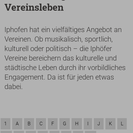
Vereinsleben
Iphofen hat ein vielfältiges Angebot an
Vereinen. Ob musikalisch, sportlich,
kulturell oder politisch – die Iphöfer
Vereine bereichern das kulturelle und
städtische Leben durch ihr vorbildliches
Engagement. Da ist für jeden etwas
dabei.
1
A
B
C
F
G
H
I
J
K
L