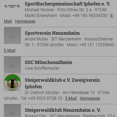
Sportfischergemeinschaft Iphofen e. V.
Michael Winkler · Fritz-Ortner-Str. 2 a · 97348
Markt Einersheim · Mobil: +49 160 96534330 ·
E-
Mail
·
Homepage
·
Sportverein Nenzenheim
André Müller · StT Nenzenheim · Krassolzheimer
Str. 1 · 97346 Iphofen · Mobil: +49 151 15339840 ·
E-Mail
·
SSC Mönchsondheim
Uwe Schiffermüller ·
Steigerwaldklub e.V. Zweigverein
Iphofen
Dr. Dietrich Moldan · Am Henkelsee 13 · 97346
Iphofen · Tel: +49 9323 8708-10 ·
E-Mail
·
Homepage
·
Steigerwaldklub Nenzenheim e. V.
Roland Därr · StT Nenzenheim · Breitbachstr. 10 a