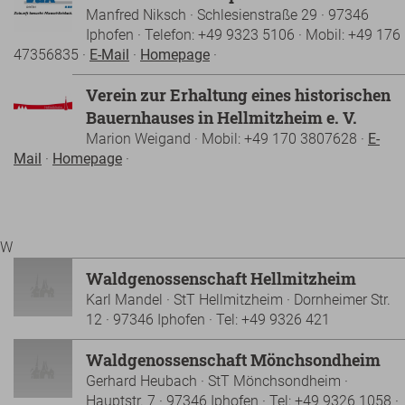
Manfred Niksch · Schlesienstraße 29 · 97346
Iphofen · Telefon: +49 9323 5106 · Mobil: +49 176
47356835 ·
E-Mail
·
Homepage
·
Verein zur Erhaltung eines historischen
Bauernhauses in Hellmitzheim e. V.
Marion Weigand · Mobil: +49 170 3807628 ·
E-
Mail
·
Homepage
·
W
Waldgenossenschaft Hellmitzheim
Karl Mandel · StT Hellmitzheim · Dornheimer Str.
12 · 97346 Iphofen · Tel: +49 9326 421
Waldgenossenschaft Mönchsondheim
Gerhard Heubach · StT Mönchsondheim ·
Hauptstr. 7 · 97346 Iphofen · Tel: +49 9326 1058 ·