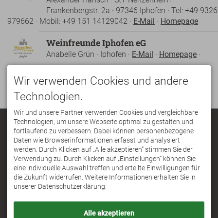
Frankenbergstr. 2a · 97346 Iphofen · Tel: +49 9326
979662 · Mobil: +49 151 14129042 ·
E-Mail
·
Homepage
Weinfreunde Iphofen eG
Anabelle Grün · Iphofen ·
E-Mail
·
Homepage
·
Wir verwenden Cookies und andere
Technologien.
Wir und unsere Partner verwenden Cookies und vergleichbare
Technologien, um unsere Webseite optimal zu gestalten und
Stadt Iphofen
fortlaufend zu verbessern. Dabei können personenbezogene
+49 9323 87150
|
info@vgem.iphofen.de
Daten wie Browserinformationen erfasst und analysiert
werden. Durch Klicken auf „Alle akzeptieren“ stimmen Sie der
Verwendung zu. Durch Klicken auf „Einstellungen“ können Sie
eine individuelle Auswahl treffen und erteilte Einwilligungen für
die Zukunft widerrufen. Weitere Informationen erhalten Sie in
Termine &
unserer Datenschutzerklärung.
Veranstaltungen
Bürgerserviceportal
Alle akzeptieren