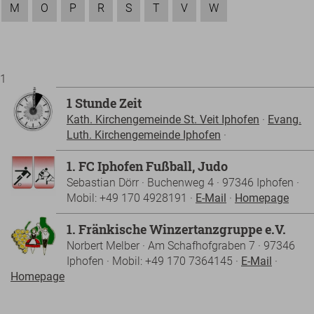
M
O
P
R
S
T
V
W
1
1 Stunde Zeit
Kath. Kirchengemeinde St. Veit Iphofen
·
Evang.
Luth. Kirchengemeinde Iphofen
·
1. FC Iphofen Fußball, Judo
Sebastian Dörr · Buchenweg 4 · 97346 Iphofen ·
Mobil: +49 170 4928191 ·
E-Mail
·
Homepage
1. Fränkische Winzertanzgruppe e.V.
Norbert Melber · Am Schafhofgraben 7 · 97346
Iphofen · Mobil: +49 170 7364145 ·
E-Mail
·
Homepage