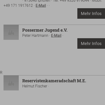
· 973646 Iphofen · Tel. +49 9326 979044 · Mobil:
+49 171 1917612 ·
E-Mail
· ·
Mehr Infos
Possermer Jugend e.V.
Peter Hartmann ·
E-Mail
·
Mehr Infos
R
Reservistenkameradschaft M.E.
Helmut Fischer ·